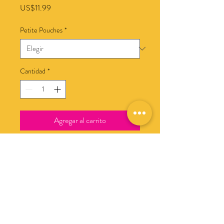
Precio
US$11.99
Petite Pouches
*
Cantidad
*
Agregar al carrito
No hay reseñas todavía
Comparte tu opinión. Deja la primera
reseña.